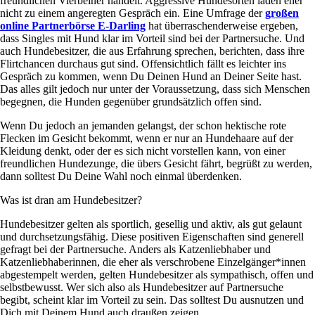
freundlichen Vierbeiner handelt. Aggressive Hundesorten laden eher
nicht zu einem angeregten Gespräch ein. Eine Umfrage der
großen
online Partnerbörse E-Darling
hat überraschenderweise ergeben,
dass Singles mit Hund klar im Vorteil sind bei der Partnersuche. Und
auch Hundebesitzer, die aus Erfahrung sprechen, berichten, dass ihre
Flirtchancen durchaus gut sind. Offensichtlich fällt es leichter ins
Gespräch zu kommen, wenn Du Deinen Hund an Deiner Seite hast.
Das alles gilt jedoch nur unter der Voraussetzung, dass sich Menschen
begegnen, die Hunden gegenüber grundsätzlich offen sind.
Wenn Du jedoch an jemanden gelangst, der schon hektische rote
Flecken im Gesicht bekommt, wenn er nur an Hundehaare auf der
Kleidung denkt, oder der es sich nicht vorstellen kann, von einer
freundlichen Hundezunge, die übers Gesicht fährt, begrüßt zu werden,
dann solltest Du Deine Wahl noch einmal überdenken.
Was ist dran am Hundebesitzer?
Hundebesitzer gelten als sportlich, gesellig und aktiv, als gut gelaunt
und durchsetzungsfähig. Diese positiven Eigenschaften sind generell
gefragt bei der Partnersuche. Anders als Katzenliebhaber und
Katzenliebhaberinnen, die eher als verschrobene Einzelgänger*innen
abgestempelt werden, gelten Hundebesitzer als sympathisch, offen und
selbstbewusst. Wer sich also als Hundebesitzer auf Partnersuche
begibt, scheint klar im Vorteil zu sein. Das solltest Du ausnutzen und
Dich mit Deinem Hund auch draußen zeigen.