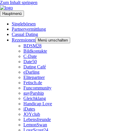
Zum Inhalt springen
Hauptmenü
Singlebörsen
Partnervermittlung
Casual Dating
Rezensionen
Menü umschalten
BDSM28
Bildkontakte
C-Date
Date50
Dating Café
eDarling
Elitepartner
Fetisch.de
Funcommunity
gayParship
Gleichklang
Handicap Love
iDates
JOYclub
Lebensfreunde
LemonSwan
LoveScout24