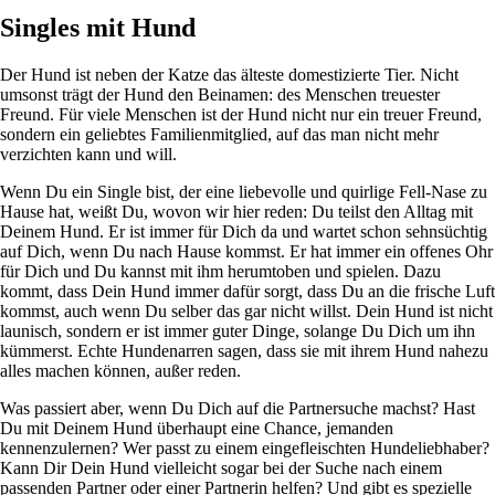
Singles mit Hund
Der Hund ist neben der Katze das älteste domestizierte Tier. Nicht
umsonst trägt der Hund den Beinamen: des Menschen treuester
Freund. Für viele Menschen ist der Hund nicht nur ein treuer Freund,
sondern ein geliebtes Familienmitglied, auf das man nicht mehr
verzichten kann und will.
Wenn Du ein Single bist, der eine liebevolle und quirlige Fell-Nase zu
Hause hat, weißt Du, wovon wir hier reden: Du teilst den Alltag mit
Deinem Hund. Er ist immer für Dich da und wartet schon sehnsüchtig
auf Dich, wenn Du nach Hause kommst. Er hat immer ein offenes Ohr
für Dich und Du kannst mit ihm herumtoben und spielen. Dazu
kommt, dass Dein Hund immer dafür sorgt, dass Du an die frische Luft
kommst, auch wenn Du selber das gar nicht willst. Dein Hund ist nicht
launisch, sondern er ist immer guter Dinge, solange Du Dich um ihn
kümmerst. Echte Hundenarren sagen, dass sie mit ihrem Hund nahezu
alles machen können, außer reden.
Was passiert aber, wenn Du Dich auf die Partnersuche machst? Hast
Du mit Deinem Hund überhaupt eine Chance, jemanden
kennenzulernen? Wer passt zu einem eingefleischten Hundeliebhaber?
Kann Dir Dein Hund vielleicht sogar bei der Suche nach einem
passenden Partner oder einer Partnerin helfen? Und gibt es spezielle