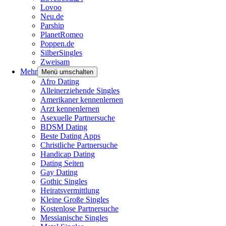
Lovoo
Neu.de
Parship
PlanetRomeo
Poppen.de
SilberSingles
Zweisam
Mehr
Menü umschalten
Afro Dating
Alleinerziehende Singles
Amerikaner kennenlernen
Arzt kennenlernen
Asexuelle Partnersuche
BDSM Dating
Beste Dating Apps
Christliche Partnersuche
Handicap Dating
Dating Seiten
Gay Dating
Gothic Singles
Heiratsvermittlung
Kleine Große Singles
Kostenlose Partnersuche
Messianische Singles