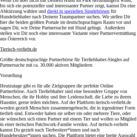
Wenn Du aber nicht mit Deinem Hund im Park herumlungern willst,
bis sich ein potenzieller und interessanter Partner zeigt, kannst Du eine
Abkürzung wählen und
direkt in speziellen Singlebörsen
für
Hundeliebhaber nach Deinem Traumpartner suchen. Wir stellen Dir
hier die beiden größten Portale im deutschsprachigen Raum vor und
sagen Dir, wie Deine Partnersuche mit Hund gelingt. Außerdem
stellen wir Dir noch eine interessante Variante einer Partnervermittlung
aus Österreich vor.
Tierisch-verliebt.de
Größte deutschsprachige Partnerbörse für Tierliebhaber-Singles auf
Partnersuche mit ca. 30.000 aktiven Mitgliedern
Vorstellung
Heutzutage gibt es für alle Zielgruppen die perfekte Online
Partnerbörse. Auch Tierliebhaber sind eine besondere Gruppe von
Menschen, die ihr Hobby und ihre Leidenschaft, die Liebe zu ihrem
Haustier, gerne teilen möchten. Auf der Plattform tierisch-verliebt.de
werden gezielt Menschen zusammengebracht, die in irgendeiner Form
tierlieb sind. Entweder haben sie selber ein oder mehrere Tiere, oder
sie wünschen sich einen Partner mit einem Tier und wollen so Mitglied
in einer tierischen Patchwork-Familie werden. Auf tierisch-verliebt
kannst Du gezielt nach Tierbesitzer*innen und nach
Hundebesitzer*innen suchen. Die Plattform bietet eine breite Auswahl