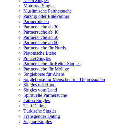
Metal Singles
Motorrad Singles
Muslimische Partnersuche
Parship oder ElitePartner
Partnerbörsen
Partnersuche ab 30
Partnersuche ab 40
Partnersuche ab 50
Partnersuche ab 60
Partnersuche für Nerds
Platonische Liebe
Polizei Singles
Partnersuche für Reiter Singles
Partnersuche für Mollige
Singlebörse für Ältere
Singlebörse für Menschen mit Depressionen
Singles mit Hund
Singles vom Land
Spirituelle Partnersuche
Tattoo Singles
Thai Dating
Türkische Singles
Transgender Dating
Vegane Singles