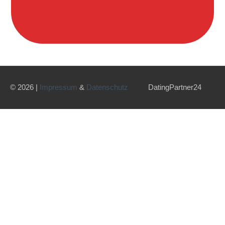
© 2026 |
Impressum
&
Datenschutz
DatingPartner24