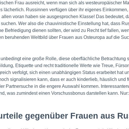
schen Frau ausreicht, wenn man sich als westeuropäischer Man
als lächerlich. Russinnen verfügen über ihr eigenes Einkommen
n, allen voran haben sie ausgesprochen Klasse! Das bedeutet, d
 suchen. Wer also die chauvinistische Einstellung hat, dass Ru
e Befriedigung dienen sollten, der wird zu Recht tief fallen, we
en beruhenden Weltbild über Frauen aus Osteuropa auf die Suc
unbedingt eine große Rolle, diese oberflächliche Betrachtung 
Bildung, Etiquette und recht traditionelle Werte wie Treue, Fürs
eich verfolgt, sich einen unabhängigen Status erarbeitet hat und 
 signalisieren kann, dass er auch kinderlieb, häuslich und f
ei der Partnersuche in die engere Auswahl kommen. Interessanter
nd, was zumindest einen Vorschussbonus darstellen kann. Nur:
urteile gegenüber Frauen aus R