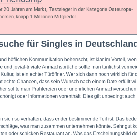
er 20 Jahren am Markt, Testsieger in der Kategorie Osteuropa-
börsen, knapp 1 Millionen Mitglieder
suche für Singles in Deutschlan
nd höflichen Kommunikation beherrscht, ist klar im Vorteil, we
e und jovial-triviale Anmachsprüche sollte man tunlichst verm
ultur, ist ein echter Türöffner. Wer sich dann noch wirklich für d
at echte Chancen, dass sein Wunsch nach einem Date erfüllt wird.
aher sollte man Prahlereien oder unehrlichen Anmachversuchen 
chönigt oder Informationen vorenthält. Dies gilt unbedingt auc
nn sich so verhalten, dass er der bestimmende Teil ist. Das be
orschläge, was man zusammen unternehmen könnte. Sehr gut k
en oder schicken Restaurant an. Was das Erscheinungsbild des