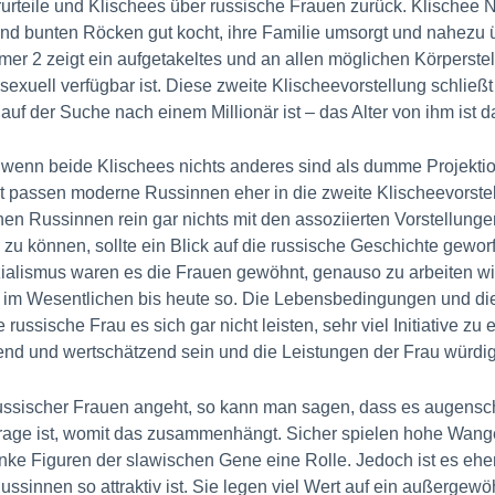
rteile und Klischees über russische Frauen zurück. Klischee 
nd bunten Röcken gut kocht, ihre Familie umsorgt und nahezu ü
 2 zeigt ein aufgetakeltes und an allen möglichen Körperste
exuell verfügbar ist. Diese zweite Klischeevorstellung schließt
auf der Suche nach einem Millionär ist – das Alter von ihm ist d
, wenn beide Klischees nichts anderes sind als dumme Projektio
t passen moderne Russinnen eher in die zweite Klischeevorste
n Russinnen rein gar nichts mit den assoziierten Vorstellungen
u können, sollte ein Blick auf die russische Geschichte gewo
zialismus waren es die Frauen gewöhnt, genauso zu arbeiten wi
t im Wesentlichen bis heute so. Die Lebensbedingungen und die
sische Frau es sich gar nicht leisten, sehr viel Initiative zu e
end und wertschätzend sein und die Leistungen der Frau würdi
sischer Frauen angeht, so kann man sagen, dass es augenschei
rage ist, womit das zusammenhängt. Sicher spielen hohe Wange
anke Figuren der slawischen Gene eine Rolle. Jedoch ist es eh
ssinnen so attraktiv ist. Sie legen viel Wert auf ein außergewö